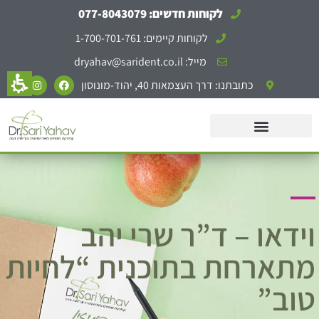
לקוחות חדשים: 077-8043079
לקוחות קיימים: 1-700-701-761
מייל: dryahav@sarident.co.il
כתובתנו: דרך העצמאות 40, יהוד-מונוסון
וידאו – ד”ר שרי יהב
מתארחת בתוכנית “לחיות
טוב”