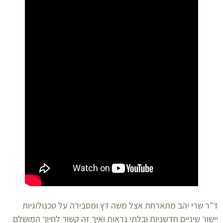
ד”ר שרי יהב מתארחת אצל משה דץ ומסבירה על טכנולוגיות
יישור שיניים חדשניות ובלתי נראות ואיך זה קשור לחיוך המושלם