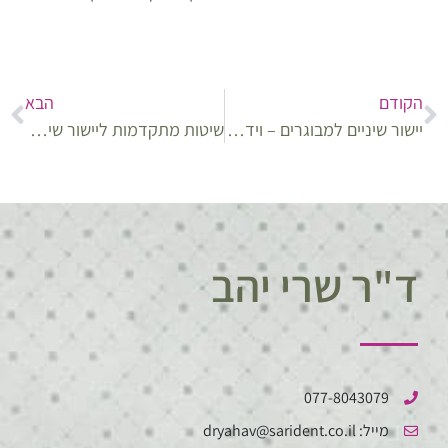
הקודם
הבא
יישור שיניים למבוגרים – וידאו מטופלים מספרים
שיטות מתקדמות ליישור שיניים בילדים ובמבוגרים
ד"ר שרי יהב
077-8043079
מייל: dryahav@sarident.co.il