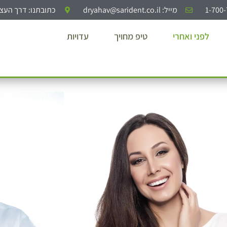
מייל: dryahav@sarident.co.il
כתובתנו: דרך העצמאות 40, יהו
לפני ואחרי
טיפ מחויך
עדויות