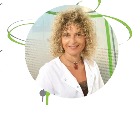
ל
א
א
ב
ה
ל
ב
ו
ש
א
ש
ד