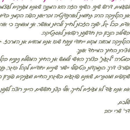
פעמים, דרוש שינוי. השינוי הזה הוא המתנה שאתם מעניקים לעצמכם
ת הקליניקה הרב תחומית לאורתודנטיה ובריאות הפה הקמתי בדיוק
דם, בכל גיל, ישנה הזכות לחייך ולהיות מאושר. אני מאמינה כי אורת
שילוב הנכון בין חדשנות רפואית לאסתטיקה.
קליניקה מהווה מקום ייחודי ונינוח שבו אתם מהווים את המרכז. גי
יצירת החיוך המייחד אותך.
מטרה "לגעת" בצורך האישי ולממש את החיוך המושלם ניתנים בקלינ
פורצי דרך. התמקדות בטיפולי יישור שיניים יחודיים לקהל בוגר, ת
קופים ומוסתרים, שאינם פוגעים בשגרת החיים ומעניקים פתרון הול
ם אתם עוד לא מעיזים לחייך, אולי קצת חוששים, הייתי רוצה לשנו
לכם,
ר' שרי יהב