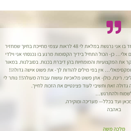
נה, שהיתה עד עתה מעט חשוכה עבורי וכעת היא זוהרת ביותר. כאמא
 לי לשתף אותך. אני יכולה לתת לגורם אחר לנהל את המפגשים –
והיא אף עושה זאת בתבונה רבה. היתה לי הרגשה, כי ישנו גורם במרפאה המתבונן “360 מעלות” על מה שקורה והכי
תחושה שלי כאמא היא כי אני יכולה….. לשחרר!
תודה רינה!
בברכה ובהצלחה
ובל אמא של ליה ועודד