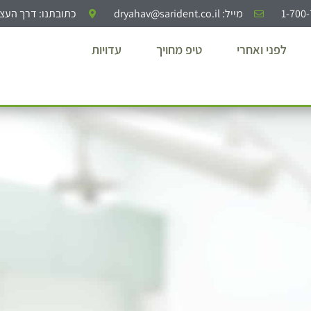
ומחית יישור שיניים, פלטות ש
מייל: dryahav@sarident.co.il
כתובתנו: דרך העצמאות 40, יהו
לפני ואחרי
טיפ מחויך
עדויות