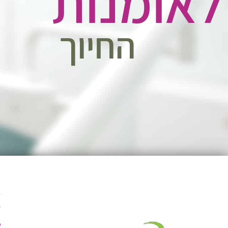
לאומנות
החיוך
ה
ש
ה