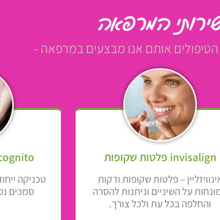
ירותי המרפאה
הטיפולים אותם אנו מבצעים במרפאה -
invisalign פלטות שקופות
Incognito - טיפול לי
ינוויזליין – פלטות שקופות ודקות
טכניקה ייח
ונחות על השיניים וניתנות להסרה
סמכים נס
והחלפה בכל עת ולכל צורך.